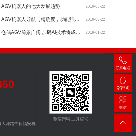
AGV机器人的七大发展趋势
2019-03-22
AGV机器人导航与精确度，功能强大到超出你想象
2019-03-22
仓储AGV前景广阔 加码AI技术将成为关键增长点
2019-01-22
联系电话
400-
860
007-
QQ咨询
3860
24482
微信
微信扫码 业务咨询
道大洋路中粮福安机