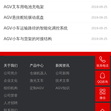
AGV叉车用电池充电架
2019-09-25
AGV悬挂舵轮驱动底盘
2019-09-25
AGV小车运输路径的智能化调控系统
2019-09-25
AGV小车与货架的对接结构
2019-09-25
关于我们
产品中心
新闻资讯
联系电话
400-
公司简介
仓储机器人
公司新闻
007-
企业文化
激光叉车
技术文章
QQ咨询
3860
2448
组织机构
定制AGV
AGV知识
公司荣誉
微信
人才招聘
联系我们