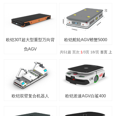
欧铠30T超大型重型万向背
欧铠舵轮AGV螃蟹5000
负AGV
共
51
篇 页次:
1
/
3
页
18
/页
首页
上
欧铠双臂复合机器人
欧铠差速AGV白鲨400