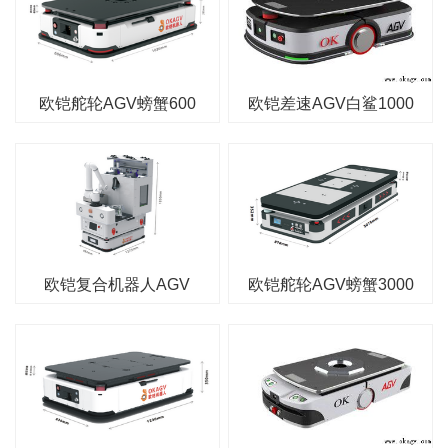
欧铠舵轮AGV螃蟹600
欧铠差速AGV白鲨1000
欧铠复合机器人AGV
欧铠舵轮AGV螃蟹3000