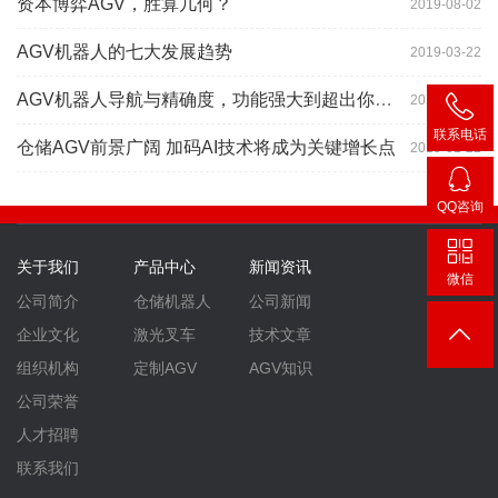
资本博弈AGV，胜算几何？
2019-08-02
AGV机器人的七大发展趋势
2019-03-22
AGV机器人导航与精确度，功能强大到超出你想象
2019-03-22
联系电话
仓储AGV前景广阔 加码AI技术将成为关键增长点
2019-01-22
400-
007-
QQ咨询
3860
2448
关于我们
产品中心
新闻资讯
微信
公司简介
仓储机器人
公司新闻
企业文化
激光叉车
技术文章
组织机构
定制AGV
AGV知识
公司荣誉
人才招聘
联系我们