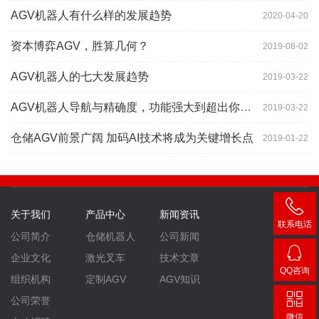
AGV机器人有什么样的发展趋势
2020-04-20
资本博弈AGV，胜算几何？
2019-08-02
AGV机器人的七大发展趋势
2019-03-22
AGV机器人导航与精确度，功能强大到超出你想象
2019-03-22
仓储AGV前景广阔 加码AI技术将成为关键增长点
2019-01-22
关于我们
产品中心
新闻资讯
联系电话
公司简介
仓储机器人
公司新闻
400-
企业文化
激光叉车
技术文章
007-
QQ咨询
组织机构
定制AGV
AGV知识
3860
2448
公司荣誉
微信