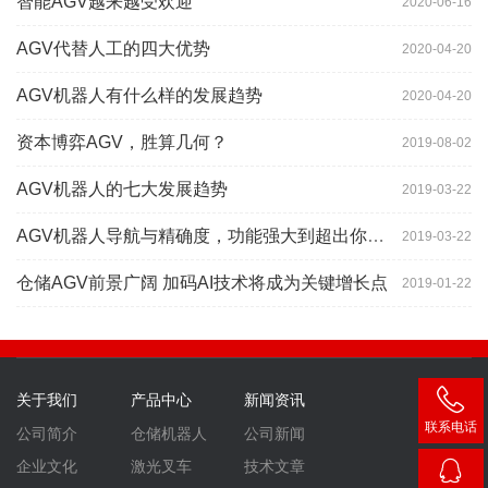
智能AGV越来越受欢迎
2020-06-16
AGV代替人工的四大优势
2020-04-20
AGV机器人有什么样的发展趋势
2020-04-20
资本博弈AGV，胜算几何？
2019-08-02
AGV机器人的七大发展趋势
2019-03-22
AGV机器人导航与精确度，功能强大到超出你想象
2019-03-22
仓储AGV前景广阔 加码AI技术将成为关键增长点
2019-01-22
关于我们
产品中心
新闻资讯
联系电话
公司简介
仓储机器人
公司新闻
400-
企业文化
激光叉车
技术文章
007-