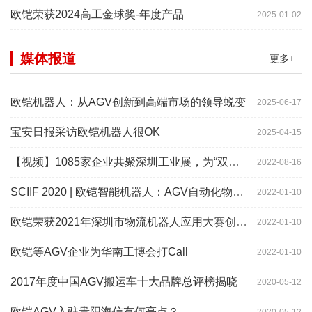
欧铠荣获2024高工金球奖-年度产品
2025-01-02
媒体报道
更多+
欧铠机器人：从AGV创新到高端市场的领导蜕变
2025-06-17
宝安日报采访欧铠机器人很OK
2025-04-15
【视频】1085家企业共聚深圳工业展，为“双链”畅通堵点、卡点
2022-08-16
SCIIF 2020 | 欧铠智能机器人：AGV自动化物流设备及系统
2022-01-10
欧铠荣获2021年深圳市物流机器人应用大赛创新项目奖
2022-01-10
欧铠等AGV企业为华南工博会打Call
2022-01-10
2017年度中国AGV搬运车十大品牌总评榜揭晓
2020-05-12
欧铠AGV入驻贵阳海信有何亮点？
2020-05-12