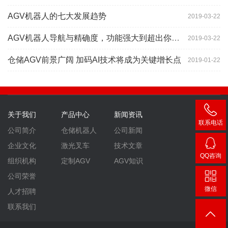
AGV机器人的七大发展趋势
2019-03-22
AGV机器人导航与精确度，功能强大到超出你想象
2019-03-22
仓储AGV前景广阔 加码AI技术将成为关键增长点
2019-01-22
关于我们
产品中心
新闻资讯
联系电话
公司简介
仓储机器人
公司新闻
400-
企业文化
激光叉车
技术文章
007-
QQ咨询
组织机构
定制AGV
AGV知识
3860
2448
公司荣誉
微信
人才招聘
联系我们