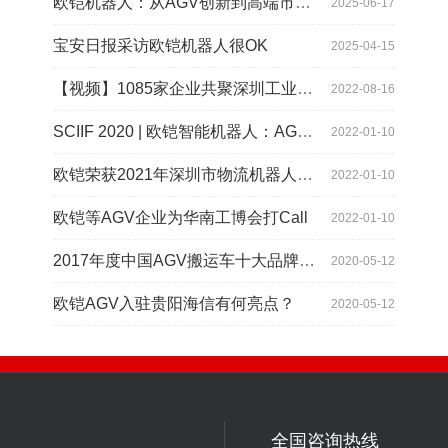
欧铠机器人：从AGV创新到高端市场的领导蜕变
2025-06-17
宝安日报采访欧铠机器人很OK
2025-04-15
【视频】1085家企业共聚深圳工业展，为“双链”畅通堵点、卡点
2022-08-16
SCIIF 2020 | 欧铠智能机器人：AGV自动化物流设备及系统
2022-01-10
欧铠荣获2021年深圳市物流机器人应用大赛创新项目奖
2022-01-10
欧铠等AGV企业为华南工博会打Call
2022-01-10
2017年度中国AGV搬运车十大品牌总评榜揭晓
2020-05-12
欧铠AGV入驻贵阳海信有何亮点？
2020-05-12
全国咨询热线