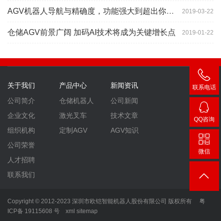
AGV机器人导航与精确度，功能强大到超出你想象
2019-03-22
仓储AGV前景广阔 加码AI技术将成为关键增长点
2019-01-22
关于我们
产品中心
新闻资讯
联系电话
400-
公司简介
仓储机器人
公司新闻
007-
企业文化
激光叉车
技术文章
QQ咨询
3860
2448
组织机构
定制AGV
AGV知识
公司荣誉
微信
人才招聘
联系我们
Copyright © 2012-2023 深圳市欧铠智能机器人股份有限公司 版权所有
粤
ICP备 19115608 号
xml
sitemap