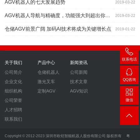
AGV机器人的七大发展趋势
2019-03-22
AGV机器人导航与精确度，功能强大到超出你想象
2019-03-22
仓储AGV前景广阔 加码AI技术将成为关键增长点
2019-01-22
联系电话
关于我们
产品中心
新闻资讯
400-
公司简介
仓储机器人
公司新闻
007-
QQ咨询
企业文化
激光叉车
技术文章
3860
2448
组织机构
定制AGV
AGV知识
微信
公司荣誉
人才招聘
联系我们
Copyright © 2012-2023 深圳市欧铠智能机器人股份有限公司 版权所有
粤