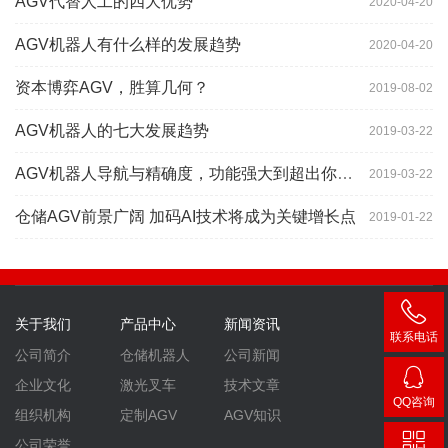
AGV代替人工的四大优势
2020-04-20
AGV机器人有什么样的发展趋势
2020-04-20
资本博弈AGV，胜算几何？
2019-08-02
AGV机器人的七大发展趋势
2019-03-22
AGV机器人导航与精确度，功能强大到超出你想象
2019-03-22
仓储AGV前景广阔 加码AI技术将成为关键增长点
2019-01-22
关于我们
产品中心
新闻资讯
联系电话
公司简介
仓储机器人
公司新闻
400-
企业文化
激光叉车
技术文章
007-
QQ咨询
组织机构
定制AGV
AGV知识
3860
2448
公司荣誉