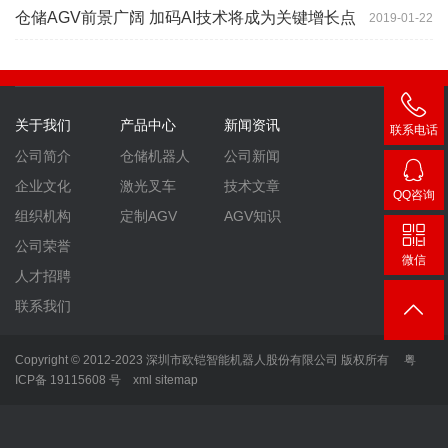
仓储AGV前景广阔 加码AI技术将成为关键增长点
2019-01-22
关于我们
产品中心
新闻资讯
联系电话
400-
公司简介
仓储机器人
公司新闻
007-
企业文化
激光叉车
技术文章
QQ咨询
3860
2448
组织机构
定制AGV
AGV知识
公司荣誉
微信
人才招聘
联系我们
Copyright © 2012-2023 深圳市欧铠智能机器人股份有限公司 版权所有
粤
ICP备 19115608 号
xml
sitemap