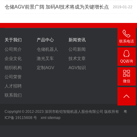
仓储AGV前景广阔 加码AI技术将成为关键增长点
2019-01-22
关于我们
产品中心
新闻资讯
联系电话
400-
公司简介
仓储机器人
公司新闻
007-
企业文化
激光叉车
技术文章
QQ咨询
3860
2448
组织机构
定制AGV
AGV知识
公司荣誉
微信
人才招聘
联系我们
Copyright © 2012-2023 深圳市欧铠智能机器人股份有限公司 版权所有
粤
ICP备 19115608 号
xml
sitemap