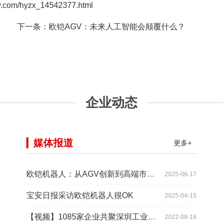
/hyzx_14542377.html
！
下一条：
欧铠AGV：未来人工智能会颠覆什么？
企业动态
媒体报道
更多+
欧铠机器人：从AGV创新到高端市场的领导蜕变
2025-06-17
宝安日报采访欧铠机器人很OK
2025-04-15
【视频】1085家企业共聚深圳工业展，为“双链”畅通堵点、卡点
2022-08-16