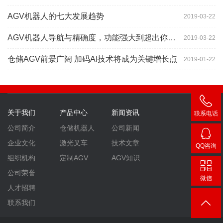
AGV机器人的七大发展趋势
2019-03-22
AGV机器人导航与精确度，功能强大到超出你想象
2019-03-22
仓储AGV前景广阔 加码AI技术将成为关键增长点
2019-01-22
关于我们
产品中心
新闻资讯
联系电话
400-
公司简介
仓储机器人
公司新闻
007-
企业文化
激光叉车
技术文章
QQ咨询
3860
2448
组织机构
定制AGV
AGV知识
公司荣誉
微信
人才招聘
联系我们