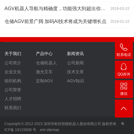
AGV机器人导航与精确度，功能强大到超出你想象
2019-03-22
仓储AGV前景广阔 加码AI技术将成为关键增长点
2019-01-22
关于我们
产品中心
新闻资讯
联系电话
400-
公司简介
仓储机器人
公司新闻
007-
企业文化
激光叉车
技术文章
QQ咨询
3860
2448
组织机构
定制AGV
AGV知识
公司荣誉
微信
人才招聘
联系我们
Copyright © 2012-2023 深圳市欧铠智能机器人股份有限公司 版权所有
粤
ICP备 19115608 号
xml
sitemap