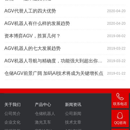
AGV代替人工的四大优势
2020-04-20
AGV机器人有什么样的发展趋势
2020-04-20
资本博弈AGV，胜算几何？
2019-08-02
AGV机器人的七大发展趋势
2019-03-22
AGV机器人导航与精确度，功能强大到超出你想象
2019-03-22
仓储AGV前景广阔 加码AI技术将成为关键增长点
2019-01-22
联系电话
关于我们
产品中心
新闻资讯
400-
公司简介
仓储机器人
公司新闻
007-
企业文化
激光叉车
技术文章
QQ咨询
3860