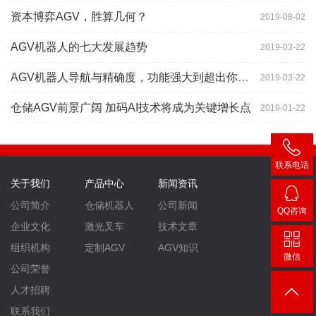
资本博弈AGV，胜算几何？
2019-08-02
AGV机器人的七大发展趋势
2019-03-22
AGV机器人导航与精确度，功能强大到超出你想象
2019-03-22
仓储AGV前景广阔 加码AI技术将成为关键增长点
2019-01-22
联系电话
400-
关于我们
产品中心
新闻资讯
007-
公司简介
仓储机器人
公司新闻
QQ咨询
3860
2448
企业文化
激光叉车
技术文章
组织机构
定制AGV
AGV知识
微信
公司荣誉
人才招聘
联系我们