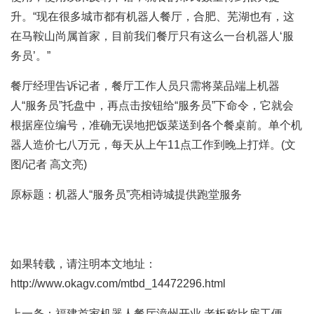
升。“现在很多城市都有机器人餐厅，合肥、芜湖也有，这
在马鞍山尚属首家，目前我们餐厅只有这么一台机器人‘服
务员’。”
餐厅经理告诉记者，餐厅工作人员只需将菜品端上机器
人“服务员”托盘中，再点击按钮给“服务员”下命令，它就会
根据座位编号，准确无误地把饭菜送到各个餐桌前。单个机
器人造价七八万元，每天从上午11点工作到晚上打烊。(文
图/记者 高文亮)
原标题：机器人“服务员”亮相诗城提供跑堂服务
如果转载，请注明本文地址：
http://www.okagv.com/mtbd_14472296.html
上一条：
福建首家机器人餐厅漳州开业 老板称比雇工便