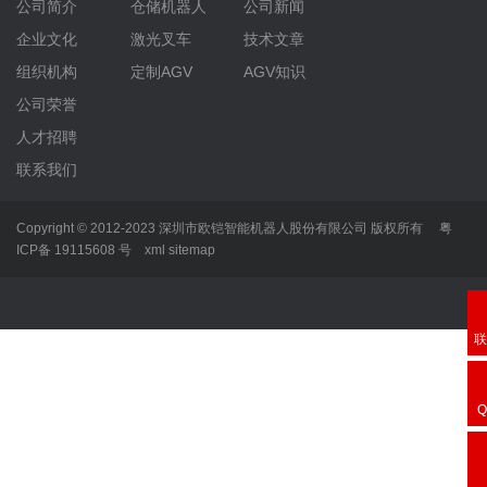
公司简介
仓储机器人
公司新闻
企业文化
激光叉车
技术文章
组织机构
定制AGV
AGV知识
公司荣誉
人才招聘
联系我们
Copyright © 2012-2023 深圳市欧铠智能机器人股份有限公司 版权所有
粤
ICP备 19115608 号
xml
sitemap
4
0
3
2