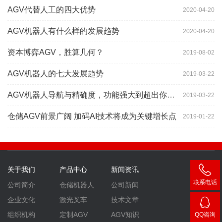
AGV代替人工的四大优势
2020-04-20
AGV机器人有什么样的发展趋势
2020-04-20
资本博弈AGV，胜算几何？
2019-08-02
AGV机器人的七大发展趋势
2019-03-22
AGV机器人导航与精确度，功能强大到超出你想象
2019-03-22
仓储AGV前景广阔 加码AI技术将成为关键增长点
2019-01-22
关于我们
产品中心
新闻资讯
联系电话
公司简介
仓储机器人
公司新闻
400-
企业文化
激光叉车
技术文章
007-
组织机构
定制AGV
AGV知识
QQ咨询