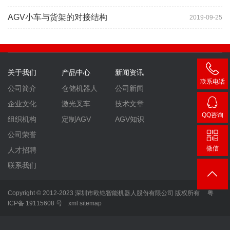
AGV小车与货架的对接结构
2019-09-25
关于我们
产品中心
新闻资讯
联系电话
公司简介
仓储机器人
公司新闻
400-
企业文化
激光叉车
技术文章
007-
QQ咨询
组织机构
定制AGV
AGV知识
3860
2448
公司荣誉
微信
人才招聘
联系我们
Copyright © 2012-2023 深圳市欧铠智能机器人股份有限公司 版权所有
粤
ICP备 19115608 号
xml
sitemap