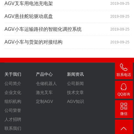
AGV叉车用电池充电架
2019-09-25
AGV悬挂舵轮驱动底盘
2019-09-25
AGV小车运输路径的智能化调控系统
2019-09-25
AGV小车与货架的对接结构
2019-09-25
关于我们
产品中心
新闻资讯
联系电话
400-
公司简介
仓储机器人
公司新闻
007-
企业文化
激光叉车
技术文章
QQ咨询
3860
2448
组织机构
定制AGV
AGV知识
公司荣誉
微信
人才招聘
联系我们