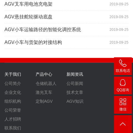
AGV叉车用电池充电架
2019-09-25
AGV悬挂舵轮驱动底盘
2019-09-25
AGV小车运输路径的智能化调控系统
2019-09-25
AGV小车与货架的对接结构
2019-09-25
联系电话
关于我们
产品中心
新闻资讯
400-
公司简介
仓储机器人
公司新闻
007-
QQ咨询
企业文化
激光叉车
技术文章
3860
2448
组织机构
定制AGV
AGV知识
微信
公司荣誉
人才招聘
联系我们