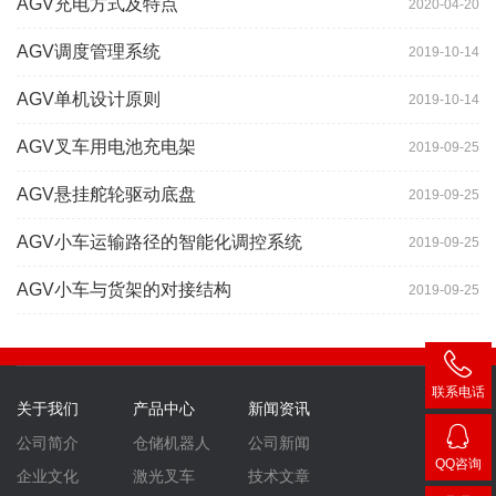
AGV充电方式及特点
2020-04-20
AGV调度管理系统
2019-10-14
AGV单机设计原则
2019-10-14
AGV叉车用电池充电架
2019-09-25
AGV悬挂舵轮驱动底盘
2019-09-25
AGV小车运输路径的智能化调控系统
2019-09-25
AGV小车与货架的对接结构
2019-09-25
联系电话
关于我们
产品中心
新闻资讯
400-
公司简介
仓储机器人
公司新闻
007-
QQ咨询
企业文化
激光叉车
技术文章
3860
2448