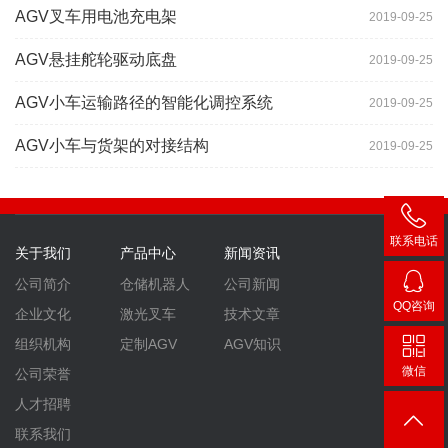
AGV叉车用电池充电架
2019-09-25
AGV悬挂舵轮驱动底盘
2019-09-25
AGV小车运输路径的智能化调控系统
2019-09-25
AGV小车与货架的对接结构
2019-09-25
联系电话
关于我们
产品中心
新闻资讯
400-
公司简介
仓储机器人
公司新闻
007-
QQ咨询
企业文化
激光叉车
技术文章
3860
2448
组织机构
定制AGV
AGV知识
微信
公司荣誉
人才招聘
联系我们