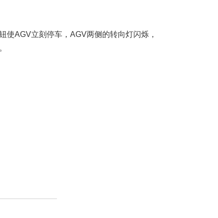
钮使AGV立刻停车，AGV两侧的转向灯闪烁，
行。