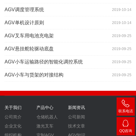
AGV调度管理系统
2019-10-14
AGV单机设计原则
2019-10-14
AGV叉车用电池充电架
2019-09-25
AGV悬挂舵轮驱动底盘
2019-09-25
AGV小车运输路径的智能化调控系统
2019-09-25
AGV小车与货架的对接结构
2019-09-25
关于我们
产品中心
新闻资讯
联系电话
400-
公司简介
仓储机器人
公司新闻
007-
企业文化
激光叉车
技术文章
QQ咨询
组织机构
定制AGV
AGV知识