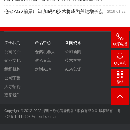
仓储AGV前景广阔 加码AI技术将成为关键增长点
2019-01-22
关于我们
产品中心
新闻资讯
联系电话
400-
公司简介
仓储机器人
公司新闻
007-
企业文化
激光叉车
技术文章
QQ咨询
3860
2448
组织机构
定制AGV
AGV知识
公司荣誉
微信
人才招聘
联系我们
Copyright © 2012-2023 深圳市欧铠智能机器人股份有限公司 版权所有
粤
ICP备 19115608 号
xml
sitemap