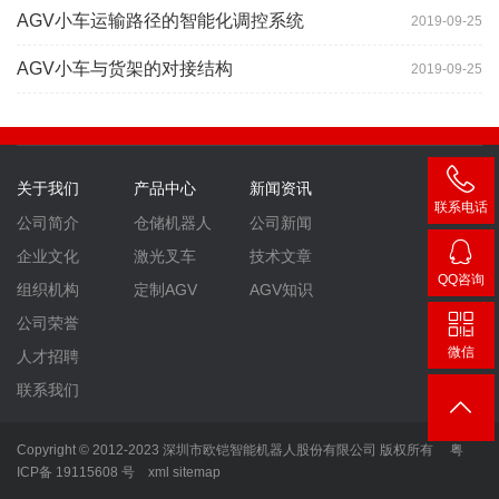
AGV小车运输路径的智能化调控系统
2019-09-25
AGV小车与货架的对接结构
2019-09-25
关于我们
产品中心
新闻资讯
联系电话
公司简介
仓储机器人
公司新闻
400-
企业文化
激光叉车
技术文章
007-
QQ咨询
组织机构
定制AGV
AGV知识
3860
2448
公司荣誉
微信
人才招聘
联系我们
Copyright © 2012-2023 深圳市欧铠智能机器人股份有限公司 版权所有
粤
ICP备 19115608 号
xml
sitemap