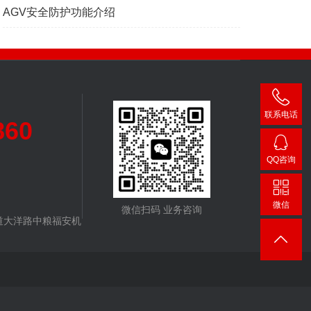
AGV安全防护功能介绍
联系电话
860
400-
007-
QQ咨询
3860
24482
微信
微信扫码 业务咨询
道大洋路中粮福安机