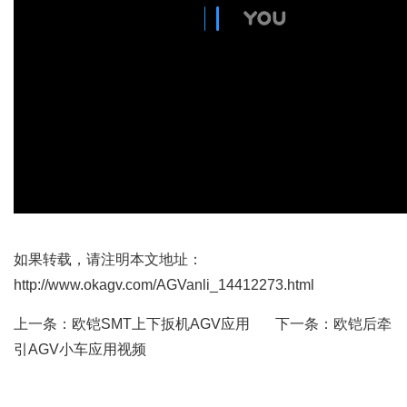
如果转载，请注明本文地址：
http://www.okagv.com/AGVanli_14412273.html
上一条：
欧铠SMT上下扳机AGV应用
下一条：
欧铠后牵
引AGV小车应用视频