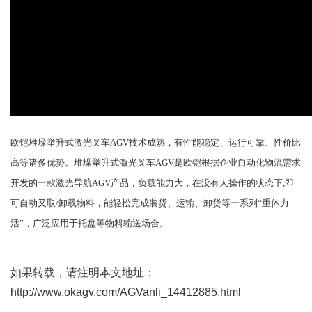
欧铠堆垛举升式激光叉车AGV技术成熟，有性能稳定、运行可靠、性价比
高等诸多优势。堆垛举升式激光叉车AGV是欧铠根据企业自动化物流需求
开发的一款激光导航AGV产品，负载能力大，在没有人操作的状态下,即
可自动叉取/卸载物料，能轻松完成装货、运输、卸货等一系列“重体力
活”，广泛应用于托盘等物料输送场合。
如果转载，请注明本文地址：
http://www.okagv.com/AGVanli_14412885.html