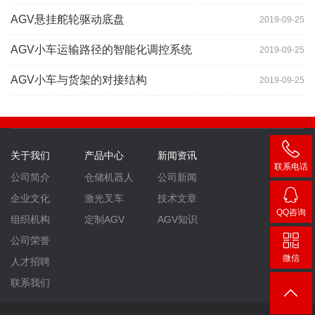
AGV悬挂舵轮驱动底盘
2019-09-25
AGV小车运输路径的智能化调控系统
2019-09-25
AGV小车与货架的对接结构
2019-09-25
关于我们
产品中心
新闻资讯
联系电话
公司简介
仓储机器人
公司新闻
400-
企业文化
激光叉车
技术文章
007-
QQ咨询
组织机构
定制AGV
AGV知识
3860
2448
公司荣誉
微信
人才招聘
联系我们