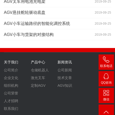
AGV叉车用电池充电架
2019-09-25
AGV悬挂舵轮驱动底盘
2019-09-25
AGV小车运输路径的智能化调控系统
2019-09-25
AGV小车与货架的对接结构
2019-09-25
关于我们
产品中心
新闻资讯
联系电话
公司简介
仓储机器人
公司新闻
400-
企业文化
激光叉车
技术文章
007-
QQ咨询
组织机构
定制AGV
AGV知识
3860
2448
公司荣誉
微信
人才招聘
联系我们