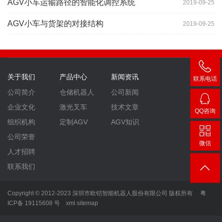
AGV小车运输路径的智能化调控系统
2019-09-25
AGV小车与货架的对接结构
2019-09-25
关于我们
产品中心
新闻资讯
联系电话
400-
公司简介
仓储机器人
公司新闻
007-
企业文化
激光叉车
技术文章
QQ咨询
3860
2448
组织机构
定制AGV
AGV知识
公司荣誉
微信
人才招聘
联系我们
Copyright © 2012-2023 深圳市欧铠智能机器人股份有限公司 版权所有
粤
ICP备 19115608 号
xml
sitemap