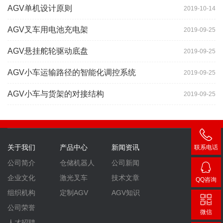
AGV单机设计原则
2019-10-14
AGV叉车用电池充电架
2019-09-25
AGV悬挂舵轮驱动底盘
2019-09-25
AGV小车运输路径的智能化调控系统
2019-09-25
AGV小车与货架的对接结构
2019-09-25
关于我们
产品中心
新闻资讯
联系电话
400-
公司简介
仓储机器人
公司新闻
007-
企业文化
激光叉车
技术文章
QQ咨询
3860
2448
组织机构
定制AGV
AGV知识
公司荣誉
微信
人才招聘