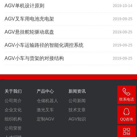
AGV单机设计原则
2019-10-14
AGV叉车用电池充电架
2019-09-25
AGV悬挂舵轮驱动底盘
2019-09-25
AGV小车运输路径的智能化调控系统
2019-09-25
AGV小车与货架的对接结构
2019-09-25
关于我们
产品中心
新闻资讯
联系电话
公司简介
仓储机器人
公司新闻
400-
企业文化
激光叉车
技术文章
007-
组织机构
定制AGV
AGV知识
QQ咨询
3860
2448
公司荣誉