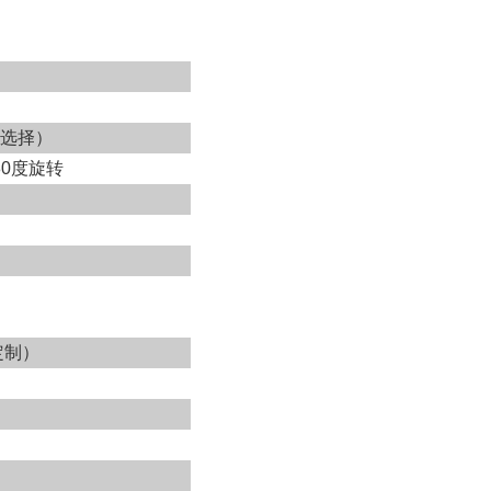
可选择）
80度旋转
可定制）
）