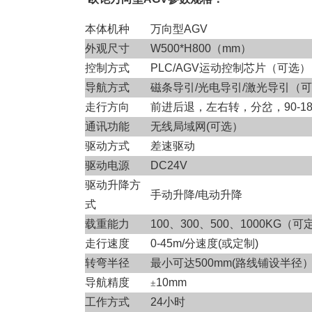
本体机种
万向型AGV
外观尺寸
W500*H800（mm）
控制方式
PLC/AGV运动控制芯片（可选）
导航方式
磁条导引/光电导引/激光导引（
走行方向
前进后退，左右转，分岔，90-1
通讯功能
无线局域网(可选）
驱动方式
差速驱动
驱动电源
DC24V
驱动升降方
手动升降/电动升降
式
载重能力
100、300、500、1000KG（
走行速度
0-45m/分速度(或定制)
转弯半径
最小可达500mm(路线铺设半径
导航精度
10mm
±
工作方式
24小时