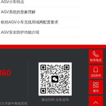
AGV小车特点
AGV系统的形象理解
欧铠AGV小车无线局域网配置要求
AGV安全防护功能介绍
联系电话
400-
860
007-
QQ咨询
3860
24482
微信
微信扫码 业务咨询
道大洋路中粮福安机