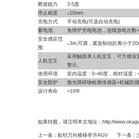
爬坡能力
3-5度
停止精度
10mm
±
充电方式
手动充电(可选自动充电)
蓄电池
免维护充电电池，连续放电次数>
安全感应范
3m,可调，紧急制动距离小于20
±
围
采用触摸屏人机交互，可方便设
人机交互
警示。
使用环境
室内温度：0~40度，相对湿度：4
安全防护
激光障碍物检测传感器+机械防
设计寿命
>10年
如果转载，请注明本文地址：http://www.okagv.com
上一条：
欧铠万向横移举升AGV
下一条：没