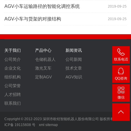
AGV小车运输路径的智能化调控系统
2019-09-25
AGV小车与货架的对接结构
2019-09-25
关于我们
产品中心
新闻资讯
公司简介
仓储机器人
公司新闻
联系电话
400-
企业文化
激光叉车
技术文章
007-
组织机构
定制AGV
AGV知识
QQ咨询
3860
2448
公司荣誉
人才招聘
微信
联系我们
Copyright © 2012-2023 深圳市欧铠智能机器人股份有限公司 版权所有
粤
ICP备 19115608 号
xml
sitemap