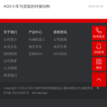
AGV小车与货架的对接结构
2019-09-25
关于我们
产品中心
新闻资讯
联系电话
公司简介
仓储机器人
公司新闻
400-
企业文化
激光叉车
技术文章
007-
QQ咨询
组织机构
定制AGV
AGV知识
3860
2448
公司荣誉
微信
人才招聘
联系我们
Copyright © 2012-2023 深圳市欧铠智能机器人股份有限公司 版权所有
粤
ICP备 19115608 号
xml
sitemap