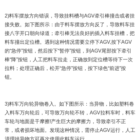
2)料车摆放方向错误，导致挂料槽与AGV牵引棒撞击或者挂
接失败。如下图所示：由于料车摆放方向反了，导致料车挂
接八字开口朝向绿道；牵引棒无法良好的插入料车挂槽，把
料车撞出定位槽。遇到这种情况需要立停下AGV,按下AGV
的“急停”按钮，然后按下“暂停”按钮，到AGV尾部按下牵引
棒“降”按钮，人工把料车拉走，正确放到定位槽等待下一次
拉料；处理正确后，松开“急停”按钮，按下绿色“前进”按
钮。
3)料车万向轮异物卷入。如下图所示：当异物，比如塑料卷
入料车万向轮后，可导致万向轮不转，AGV拉料车时，料车
车轮与地面是干摩擦!产生巨大的摩擦力，导致牵引不正
常，或者损坏地面。发现这种情况，需停止AGV运行，人工
清理掉异物方可再次使用此料车运行。