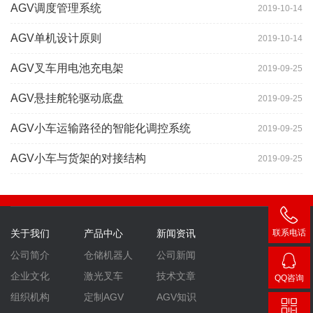
AGV调度管理系统
2019-10-14
AGV单机设计原则
2019-10-14
AGV叉车用电池充电架
2019-09-25
AGV悬挂舵轮驱动底盘
2019-09-25
AGV小车运输路径的智能化调控系统
2019-09-25
AGV小车与货架的对接结构
2019-09-25
关于我们
产品中心
新闻资讯
联系电话
400-
公司简介
仓储机器人
公司新闻
007-
企业文化
激光叉车
技术文章
QQ咨询
3860
2448
组织机构
定制AGV
AGV知识