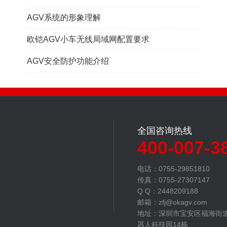
AGV系统的形象理解
欧铠AGV小车无线局域网配置要求
AGV安全防护功能介绍
全国咨询热线
400-007-3
电话：0755-29851810
传真：0755-27307147
Q Q：2448209188
邮箱：zfj@okagv.com
地址：深圳市宝安区福海街
器人科技园14栋