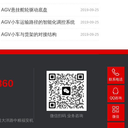
AGV悬挂舵轮驱动底盘
2019-09-25
AGV小车运输路径的智能化调控系统
2019-09-25
AGV小车与货架的对接结构
2019-09-25
860
联系电话
400-
007-
QQ咨询
3860
24482
微信扫码 业务咨询
微信
道大洋路中粮福安机